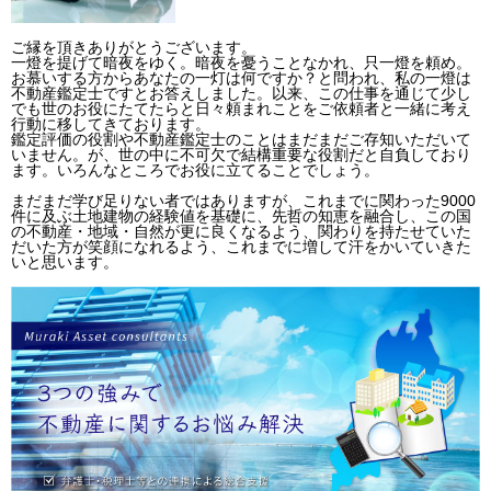
ご縁を頂きありがとうございます。
一燈を提げて暗夜をゆく。暗夜を憂うことなかれ、只一燈を頼め。
お慕いする方からあなたの一灯は何ですか？と問われ、私の一燈は
不動産鑑定士ですとお答えしました。以来、この仕事を通じて少し
でも世のお役にたてたらと日々頼まれことをご依頼者と一緒に考え
行動に移してきております。
鑑定評価の役割や不動産鑑定士のことはまだまだご存知いただいて
いません。が、世の中に不可欠で結構重要な役割だと自負しており
ます。いろんなところでお役に立てることでしょう。
まだまだ学び足りない者ではありますが、これまでに関わった9000
件に及ぶ土地建物の経験値を基礎に、先哲の知恵を融合し、この国
の不動産・地域・自然が更に良くなるよう、関わりを持たせていた
だいた方が笑顔になれるよう、これまでに増して汗をかいていきた
いと思います。