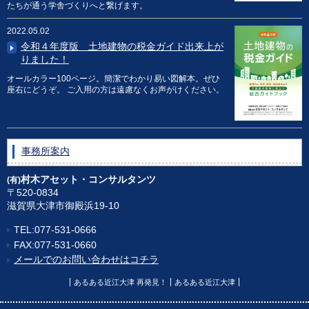
たちが通う学舎づくりへと繋げます。
2022.05.02
令和４年度版 土地建物の税金ガイド出来上が
りました！
オールカラー100ページ。簡潔でわかり易い図解本。ぜひ
座右にどうぞ。 ご入用の方は遠慮なくお声がけください。
事務所案内
村木アセット・
コンサルタンツ
(有)
〒520-0834
滋賀県大津市御殿浜19-10
TEL:077-531-0666
FAX:077-531-0660
メールでのお問い合わせはコチラ
あるある近江大津 再発見！
あるある近江大津