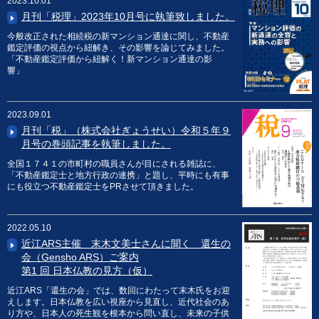
2023.10.01
月刊「税理」2023年10月号に執筆致しました。
今般改正された相続税の新マンション通達に関し、不動産
鑑定評価の視点から紐解き、その影響を論じてみました。
「不動産鑑定評価から紐解く！新マンション通達の影
響」
2023.09.01
月刊「税」（株式会社ぎょうせい）令和５年９
月号の巻頭記事を執筆しました。
全国１７４１の市町村の職員さんが目にされる雑誌に、
「不動産鑑定士と地方行政の連携」と題し、平時にも有事
にも役立つ不動産鑑定士をPRさせて頂きました。
2022.05.10
近江ARS主催 末木文美士さんに聞く 還生の
会（Gensho ARS）ご案内
第1 回 日本仏教の見方（仮）
近江ARS「還生の会」では、数回にわたって末木氏をお迎
えします。日本仏教を広い視座から見直し、近代社会のあ
り方や、日本人の死生観を根本から問い直し、未来の子供